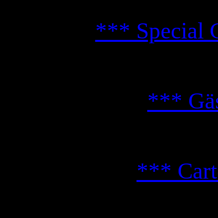
*** Special 
*** Gä
*** Car